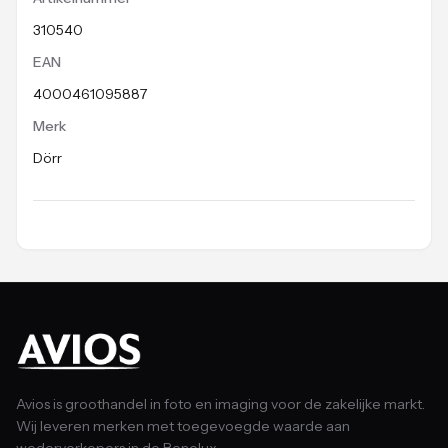
310540
EAN
4000461095887
Merk
Dörr
Avios is groothandel in foto en imaging voor de zakelijke markt.
Wij leveren merken met toegevoegde waarde aan