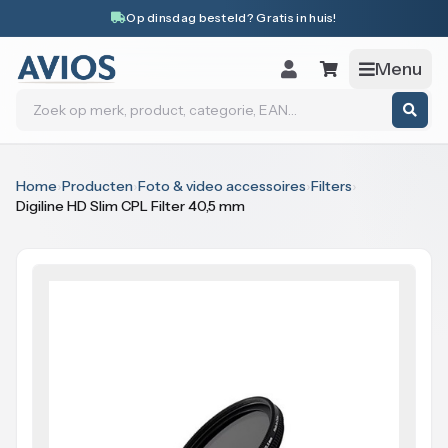
Naar inhoud
Op dinsdag besteld? Gratis in huis!
Menu
Zoeken
Home
›
Producten
›
Foto & video accessoires
›
Filters
›
Digiline HD Slim CPL Filter 40,5 mm