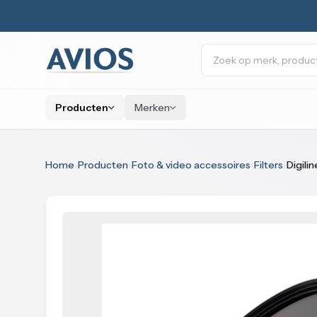
Naar inhoud
Zoeken
Producten
Merken
Home
›
Producten
›
Foto & video accessoires
›
Filters
›
Digili