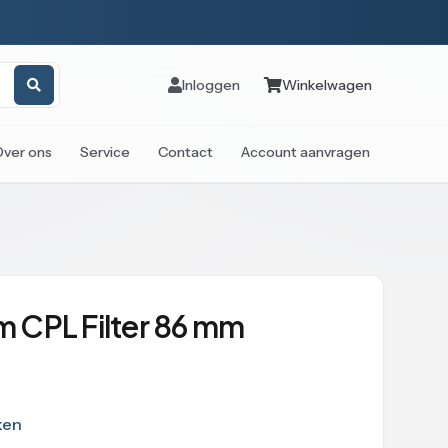
Inloggen
Winkelwagen
Over ons
Service
Contact
Account aanvragen
im CPL Filter 86 mm
ken