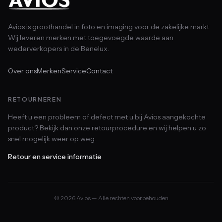
Avios is groothandel in foto en imaging voor de zakelijke markt.
Wij leveren merken met toegevoegde waarde aan
wederverkopers in de Benelux.
Over ons
Merken
Service
Contact
RETOURNEREN
Heeft u een probleem of defect met u bij Avios aangekochte
product? Bekijk dan onze retourprocedure en wij helpen u zo
snel mogelijk weer op weg.
Retour en service informatie
© 2026 Avios — Alle rechten voorbehouden