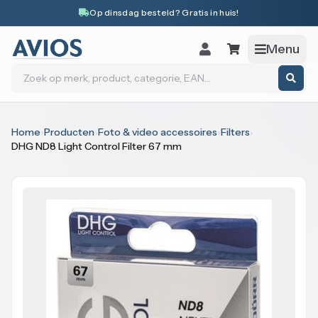
Naar inhoud
Op dinsdag besteld? Gratis in huis!
Menu
Zoeken
Home
›
Producten
›
Foto & video accessoires
›
Filters
›
DHG ND8 Light Control Filter 67 mm