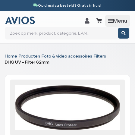
Naar inhoud
Op dinsdag besteld? Gratis in huis!
Menu
Zoeken
Home
›
Producten
›
Foto & video accessoires
›
Filters
›
DHG UV - Filter 62mm