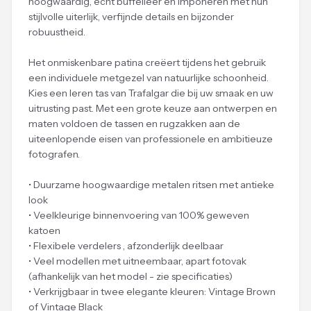
hoogwaardig, echt buffelleer en imponeren met hun
stijlvolle uiterlijk, verfijnde details en bijzonder
robuustheid.
Het onmiskenbare patina creëert tijdens het gebruik
een individuele metgezel van natuurlijke schoonheid.
Kies een leren tas van Trafalgar die bij uw smaak en uw
uitrusting past. Met een grote keuze aan ontwerpen en
maten voldoen de tassen en rugzakken aan de
uiteenlopende eisen van professionele en ambitieuze
fotografen.
• Duurzame hoogwaardige metalen ritsen met antieke
look
• Veelkleurige binnenvoering van 100% geweven
katoen
• Flexibele verdelers , afzonderlijk deelbaar
• Veel modellen met uitneembaar, apart fotovak
(afhankelijk van het model - zie specificaties)
• Verkrijgbaar in twee elegante kleuren: Vintage Brown
of Vintage Black