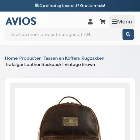
Naar inhoud
Op dinsdag besteld? Gratis in huis!
Menu
Zoeken
Home
›
Producten
›
Tassen en Koffers
›
Rugzakken
›
Trafalgar Leather Backpack I Vintage Brown