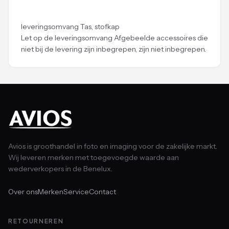
leveringsomvang Tas, stofkap
Let op de leveringsomvang Afgebeelde accessoires die
niet bij de levering zijn inbegrepen, zijn niet inbegrepen.
Avios is groothandel in foto en imaging voor de zakelijke markt.
Wij leveren merken met toegevoegde waarde aan
wederverkopers in de Benelux.
Over ons
Merken
Service
Contact
RETOURNEREN