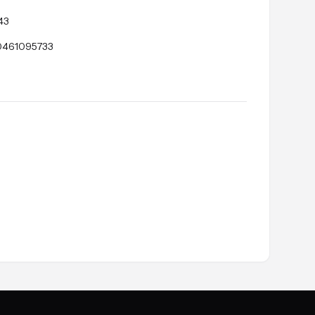
43
461095733