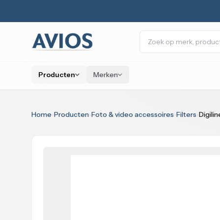
Naar inhoud
Zoeken
Producten
Merken
Home
›
Producten
›
Foto & video accessoires
›
Filters
›
Digili