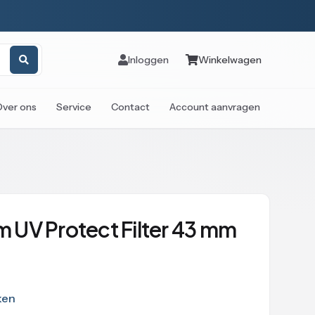
Inloggen
Winkelwagen
Over ons
Service
Contact
Account aanvragen
im UV Protect Filter 43 mm
ken